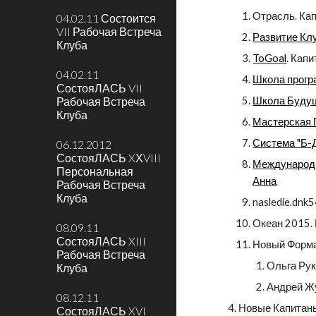
Отрасль. Ка
04.02.11 Состоится
VII Рабочая Встреча
Развитие Кл
Клуба
ToGoal
. Капи
04.02.11
Школа прогр
СостояЛАСЬ VII
Рабочая Встреча
Школа Буду
Клуба
Мастерская
Система "Б-Д
06.12.2012
СостояЛАСЬ XХVIII
Международн
Персональная
Анна
Рабочая Встреча
Клуба
nasledie.dnk5
Океан 2015.
08.09.11
СостояЛАСЬ XIII
Новый Форма
Рабочая Встреча
Ольга Ру
Клуба
Андрей Жу
08.12.11
Новые Капитаны
СостояЛАСЬ XVI