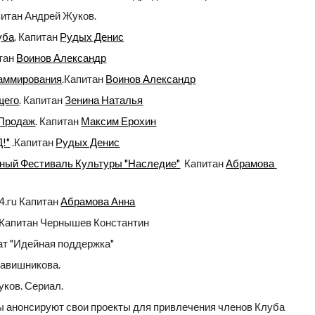
питан Андрей Жуков.
уба
. Капитан 
Рудых Денис
тан 
Воинов Александр
аммирования
.Капитан 
Воинов Александр
щего
. Капитан 
Зенина Наталья
 Продаж
. Капитан 
Максим Ерохин
!"
 .Капитан 
Рудых Денис
ый Фестиваль Культуры "Наследие"
  Капитан 
Абрамова 
4.ru Капитан 
Абрамова Анна
 Капитан Чернышев Константин
т "Идейная поддержка"
кавишникова.
ков. Сериал.
 анонсируют свои проекты для привлечения членов Клуба 