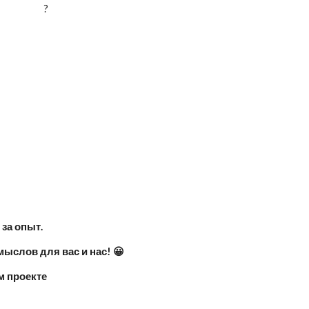
?
за опыт.
мыслов для вас и нас! 😀
м проекте