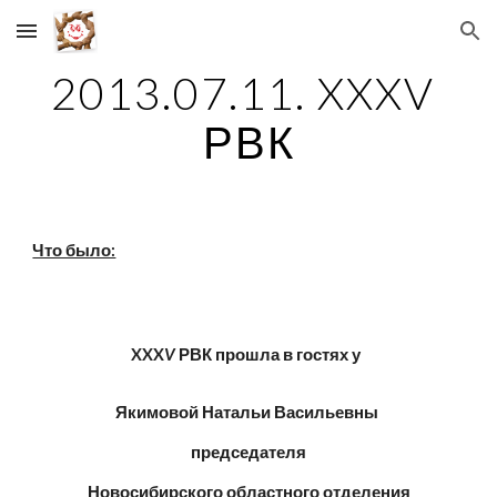
Skip to main content
Skip to navigation
2013.07.11. XXXV 
РВК
Что было:
XXX
V
 РВК прошла в гостях у  
Якимовой Натальи Васильевны 
председателя
Новосибирского областного отделения