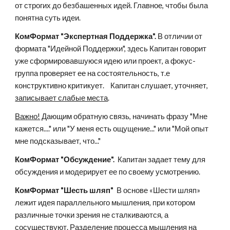
от строгих до безбашенных идей. Главное, чтобы была 
понятна суть идеи.
КомФормат "Экспертная Поддержка".
 В отличии от 
формата "Идейной Поддержки", здесь Капитан говорит 
уже сформировавшуюся идею или проект, а фокус-
группа проверяет ее на состоятельность, т.е 
конструктивно критикует.    Капитан слушает, уточняет, 
записывает слабые места
.  
Важно!
 Дающим обратную связь, начинать фразу "Мне 
кажется...." или "У меня есть ощущение..." или "Мой опыт 
мне подсказывает, что..."
КомФормат "Обсуждение". 
 Капитан задает тему для 
обсуждения и модерирует ее по своему усмотрению.
КомФормат "Шесть шляп"  
В основе «Шести шляп» 
лежит идея параллельного мышления, при котором 
различные точки зрения не сталкиваются, а 
сосуществуют. Разделение процесса мышления на 