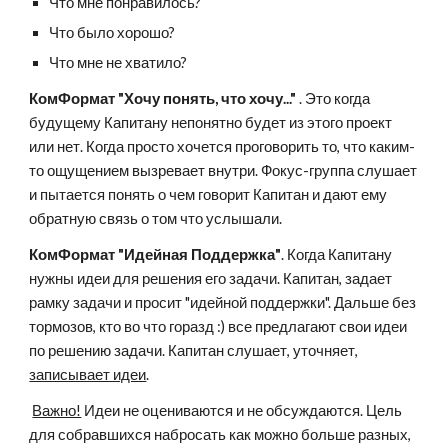
Что мне понравилось?
Что было хорошо? 
Что мне не хватило?
КомФормат "Хочу понять, что хочу..."
 . Это когда 
будущему Капитану непонятно будет из этого проект 
или нет. Когда просто хочется проговорить то, что каким-
то ощущением вызревает внутри. Фокус-группа слушает 
и пытается понять о чем говорит Капитан и дают ему 
обратную связь о том что услышали.
КомФормат "Идейная Поддержка"
. Когда Капитану 
нужны идеи для решения его задачи. Капитан, задает 
рамку задачи и просит "идейной поддержки". Дальше без 
тормозов, кто во что горазд :) все предлагают свои идеи 
по решению задачи. Капитан слушает, уточняет, 
записывает идеи
.  
Важно!
 Идеи не оцениваются и не обсуждаются. Цель 
для собравшихся набросать как можно больше разных, 