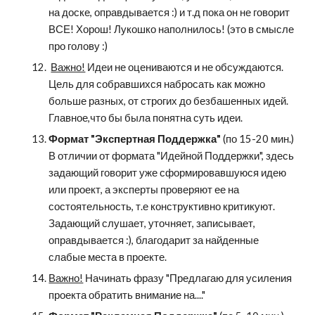
на доске, оправдывается :) и т.д пока он не говорит 
ВСЕ! Хорош! Лукошко наполнилось! (это в смысле 
про голову :)
Важно!
 Идеи не оцениваются и не обсуждаются. 
Цель для собравшихся набросать как можно 
больше разных, от строгих до безбашенных идей. 
Главное,что бы была понятна суть идеи.
Формат "Экспертная Поддержка" 
(по 15-20 мин.) 
В отличии от формата "Идейной Поддержки", здесь 
задающий говорит уже сформировавшуюся идею 
или проект, а эксперты проверяют ее на 
состоятельность, т.е конструктивно критикуют.     
Задающий слушает, уточняет, записывает, 
оправдывается :), благодарит за найденные 
слабые места в проекте. 
Важно!
 Начинать фразу "Предлагаю для усиления 
проекта обратить внимание на...."