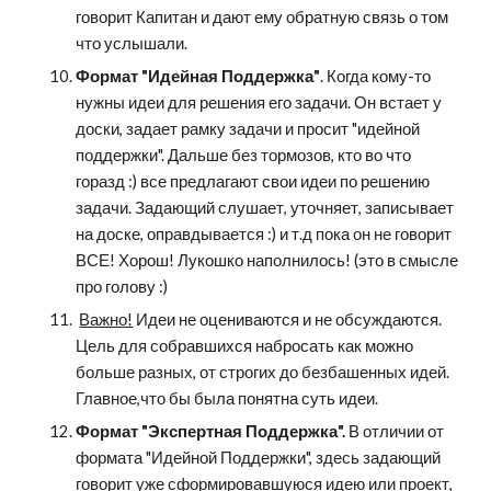
говорит Капитан и дают ему обратную связь о том 
что услышали.
Формат "Идейная Поддержка"
. Когда кому-то 
нужны идеи для решения его задачи. Он встает у 
доски, задает рамку задачи и просит "идейной 
поддержки". Дальше без тормозов, кто во что 
горазд :) все предлагают свои идеи по решению 
задачи. Задающий слушает, уточняет, записывает 
на доске, оправдывается :) и т.д пока он не говорит 
ВСЕ! Хорош! Лукошко наполнилось! (это в смысле 
про голову :)
Важно!
 Идеи не оцениваются и не обсуждаются. 
Цель для собравшихся набросать как можно 
больше разных, от строгих до безбашенных идей. 
Главное,что бы была понятна суть идеи.
Формат "Экспертная Поддержка".
 В отличии от 
формата "Идейной Поддержки", здесь задающий 
говорит уже сформировавшуюся идею или проект, 