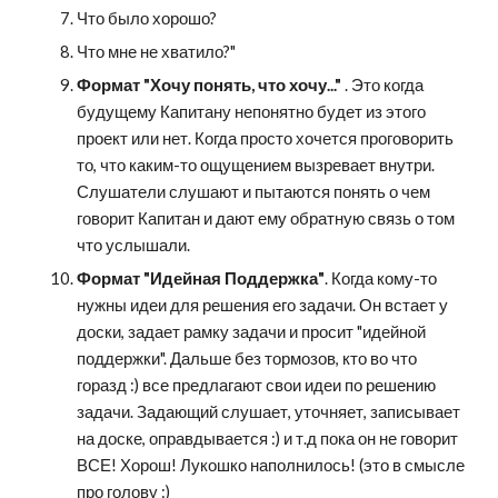
Что было хорошо?
Что мне не хватило?"
Формат "Хочу понять, что хочу..."
 . Это когда 
будущему Капитану непонятно будет из этого 
проект или нет. Когда просто хочется проговорить 
то, что каким-то ощущением вызревает внутри. 
Слушатели слушают и пытаются понять о чем 
говорит Капитан и дают ему обратную связь о том 
что услышали.
Формат "Идейная Поддержка"
. Когда кому-то 
нужны идеи для решения его задачи. Он встает у 
доски, задает рамку задачи и просит "идейной 
поддержки". Дальше без тормозов, кто во что 
горазд :) все предлагают свои идеи по решению 
задачи. Задающий слушает, уточняет, записывает 
на доске, оправдывается :) и т.д пока он не говорит 
ВСЕ! Хорош! Лукошко наполнилось! (это в смысле 
про голову :)