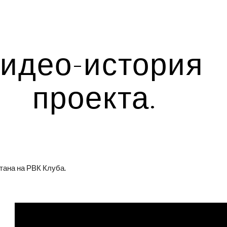
ip to main content
Skip to navigat
идео-история 
проекта.
тана на РВК Клуба.