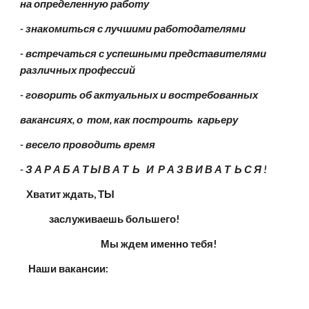
на определенную работу
- знакомиться с лучшими работодателями
- встречаться с успешными представителями 
различных профессий
- говорить об актуальных и востребованных
вакансиях, о  том, как построить  карьеру
- весело проводить время
- З А Р А Б А Т Ы В А Т  Ь   И  Р А З В И В А Т  Ь С Я !
 Хватит ждать, ТЫ  
              заслуживаешь большего!
    Мы ждем именно тебя!
    Наши вакансии: