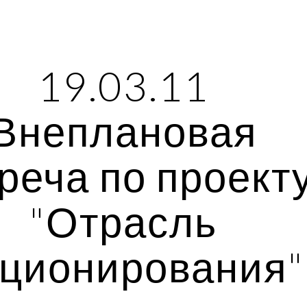
ip to main content
Skip to navigat
19.03.11 
Внеплановая 
реча по проекту
"Отрасль 
ционирования"