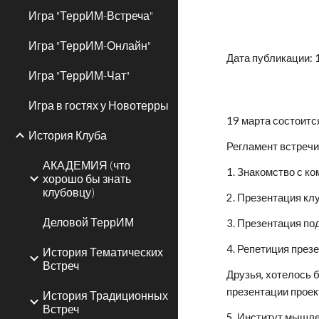
Игра "ТеррИМ-Встреча"
Игра "ТеррИМ-Онлайн"
Дата публикации: 
Игра "ТеррИМ-Чат"
Игра в гостях у Новотерры
19 марта состоитс
История Клуба
Регламент встречи
АКАДЕМИЯ (что
1. Знакомство с к
хорошо бы знать
клубовцу)
2. Презентация кл
Деловой ТеррИМ
3. Презентация по
4. Репетиция през
История Тематических
Встреч
Друзья, хотелось 
презентации проек
История Традиционных
Встреч
5. Институт мышл