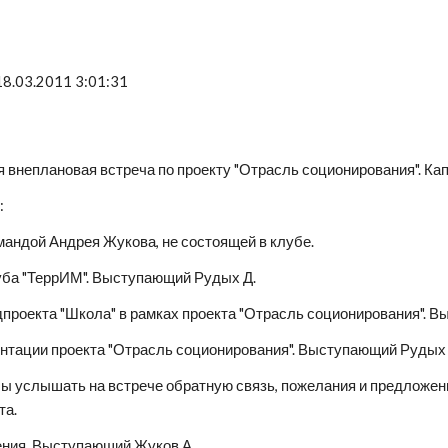
18.03.2011 3:01:31
я внеплановая встреча по проекту "Отрасль соционирования". Ка
:
омандой Андрея Жукова, не состоящей в клубе.
уба "ТеррИМ". Выступающий Рудых Д. 
дпроекта "Школа" в рамках проекта "Отрасль соционирования". 
ентации проекта "Отрасль соционирования". Выступающий Рудых 
бы услышать на встрече обратную связь, пожелания и предложени
та.
ения. Выступающий Жуков А.